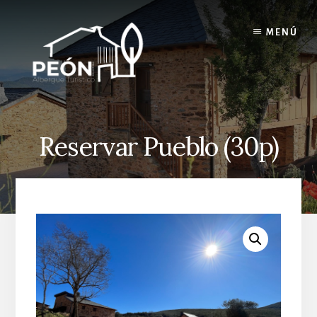
Skip
Skip
to
to
MENÚ
content
footer
Reservar Pueblo (30p)