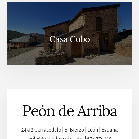
Casa Cobo
Peón de Arriba
24512 Carracedelo | El Bierzo | León | España
hola@peondearriba.com | 674 775 418